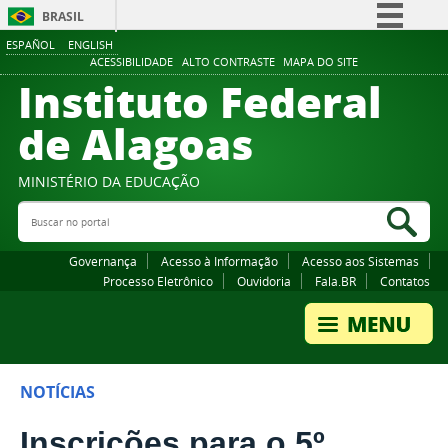
BRASIL
ESPAÑOL
ENGLISH
Simplifique!
ACESSIBILIDADE
ALTO CONTRASTE
MAPA DO SITE
Instituto Federal
Comunica BR
Participe
de Alagoas
Acesso à informação
Legislação
MINISTÉRIO DA EDUCAÇÃO
Buscar no portal
Canais
Bus
Governança
Acesso à Informação
Acesso aos Sistemas
Processo Eletrônico
Ouvidoria
Fala.BR
Contatos
NOTÍCIAS
Inscrições para o 5º