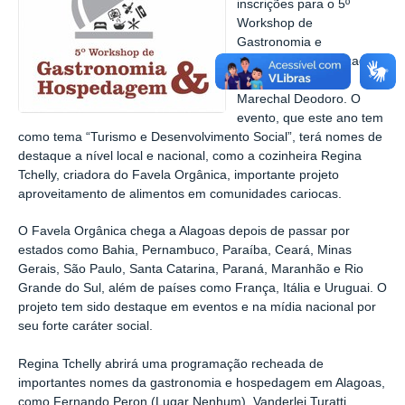
inscrições para o 5º
Workshop de
Gastronomia e
Hospedagem, realizado
pelo Ifal – Campus
Marechal Deodoro. O
evento, que este ano tem
como tema “Turismo e Desenvolvimento Social”, terá nomes de
destaque a nível local e nacional, como a cozinheira Regina
Tchelly, criadora do Favela Orgânica, importante projeto
aproveitamento de alimentos em comunidades cariocas.
O Favela Orgânica chega a Alagoas depois de passar por
estados como Bahia, Pernambuco, Paraíba, Ceará, Minas
Gerais, São Paulo, Santa Catarina, Paraná, Maranhão e Rio
Grande do Sul, além de países como França, Itália e Uruguai. O
projeto tem sido destaque em eventos e na mídia nacional por
seu forte caráter social.
Regina Tchelly abrirá uma programação recheada de
importantes nomes da gastronomia e hospedagem em Alagoas,
como Fernando Peron (Lugar Nenhum), Vanderlei Turatti