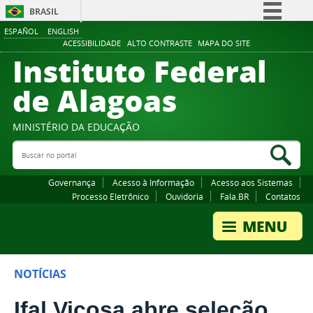
BRASIL
ESPAÑOL
ENGLISH
Simplifique!
ACESSIBILIDADE
ALTO CONTRASTE
MAPA DO SITE
Instituto Federal
Comunica BR
Participe
de Alagoas
Acesso à informação
Legislação
MINISTÉRIO DA EDUCAÇÃO
Buscar no portal
Canais
Bus
Governança
Acesso à Informação
Acesso aos Sistemas
Processo Eletrônico
Ouvidoria
Fala.BR
Contatos
NOTÍCIAS
Ifal Viçosa abre seleção