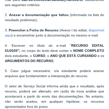
aos seguintes critérios:
2.
Anexar a documentação que faltou
(informada na lista do
resultado preliminar);
3.
Preencher a Ficha de Recurso
(Anexo I do edital,
disponível
aqui
) e encaminhar junto à documentação no mesmo e-mail.
4. Escrever no título do e-mail "
RECURSO EDITAL
01/2020";
no corpo do texto deve conter o
NOME COMPLETO
do/a estudante, o
CURSO
, o
ANO QUE ESTÁ CURSANDO
e os
ARGUMENTOS DO RECURSO
;
5. Caso julgue necessário, o/a estudante poderá anexar
arquivos que fundamentem a interposição do recurso.
O setor de Serviço Social informa ainda que o resultado, após
recurso, poderá ser alterado, em razão da nova análise que
acontecerá a partir do envio das documentações.
No entanto,
não serão aceitos, em qualquer hipótese, os recursos
apresentados fora do prazo.