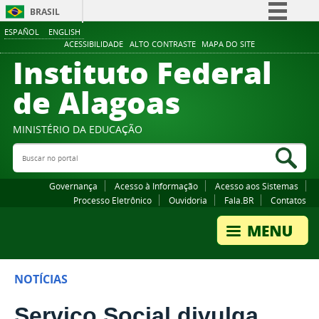
BRASIL
ESPAÑOL
ENGLISH
Simplifique!
ACESSIBILIDADE
ALTO CONTRASTE
MAPA DO SITE
Instituto Federal
Comunica BR
Participe
de Alagoas
Acesso à informação
Legislação
MINISTÉRIO DA EDUCAÇÃO
Buscar no portal
Canais
Bus
Governança
Acesso à Informação
Acesso aos Sistemas
Processo Eletrônico
Ouvidoria
Fala.BR
Contatos
NOTÍCIAS
Serviço Social divulga