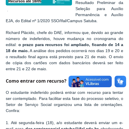
Resultado Preliminar da
Seleção para Auxílio
.
Permanência e Auxílio
EJA, do Edital nº 1/2020 SSO/Ifal/Campus Satuba.
Richard Plácido, chefe do DAE, informou que, devido ao grande
número de indeferidos, houve mudança no cronograma do
edital:
o prazo para recursos foi ampliado, ficando de 14 a
18 de maio.
A análise dos pedidos ocorrerá nos dias 19 e 20 e
o resultado final agora está previsto para 21 de maio. O envio
de cópia dos cartões com dados bancários deverá ser feito
entre 21 e 22 de maio.
Como entrar com recurso?
O estudante indeferido poderá entrar com recurso para tentar
ser contemplado.
Para facilitar esta fase do processo seletivo, o
Setor de Serviço Social organizou uma lista de orientações.
Confira:
1. Até segunda-feira (18), a/o
estudante deverá enviar um e-
mail para
dae.servicosocial.satuba@ifal.edu.br
obedecendo