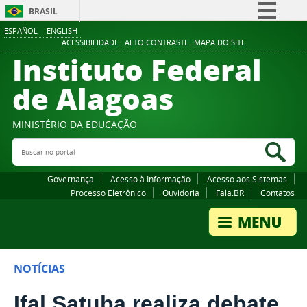
BRASIL
ESPAÑOL
ENGLISH
Simplifique!
ACESSIBILIDADE
ALTO CONTRASTE
MAPA DO SITE
Instituto Federal
Comunica BR
Participe
de Alagoas
Acesso à informação
Legislação
MINISTÉRIO DA EDUCAÇÃO
Buscar no portal
Canais
Bus
Governança
Acesso à Informação
Acesso aos Sistemas
Processo Eletrônico
Ouvidoria
Fala.BR
Contatos
NOTÍCIAS
Ifal Satuba realiza debate