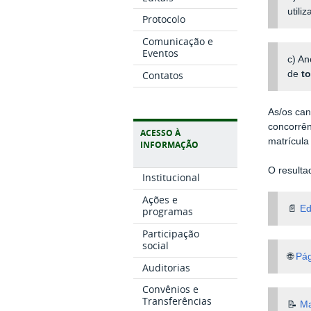
utili
Protocolo
Comunicação e
Eventos
c) An
Contatos
de
t
As/os can
concorrên
ACESSO À
matrícula
INFORMAÇÃO
O resulta
Institucional
Ações e
📄
Ed
programas
Participação
social
🌐
Pág
Auditorias
Convênios e
Transferências
📝
Ma