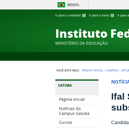
BRASIL
Ir para o conteúdo
1
Ir para o menu
2
Ir para
Instituto Fe
MINISTÉRIO DA EDUCAÇÃO
VOCÊ ESTÁ AQUI:
PÁGINA INICIAL
>
CAMPUS
>
SATU
NOTÍCI
SATUBA
Ifa
Página Inicial
sub
Notícias do
Campus Satuba
Cursos
Candidat