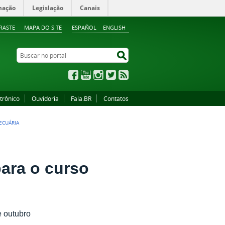
mação
Legislação
Canais
RASTE
MAPA DO SITE
ESPAÑOL
ENGLISH
Buscar no portal
Buscar no portal
Facebook
YouTube
Instagram
Twitter
RSS
trônico
Ouvidoria
Fala.BR
Contatos
ECUÁRIA
para o curso
e outubro