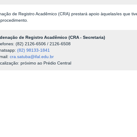
ação de Registro Acadêmico (CRA) prestará apoio àquelas/es que tiv
o procedimento.
denação de Registro Acadêmico (CRA - Secretaria)
lefones: (82) 2126-6506 / 2126-6508
hatsapp:
(82) 98133-1841
mail:
cra.satuba@ifal.edu.br
calização: próximo ao Prédio Central