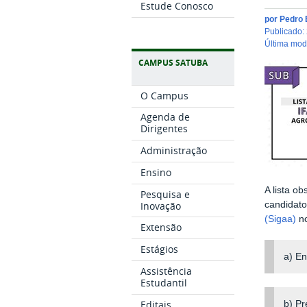
Estude Conosco
por
Pedro 
publicado
:
última mo
CAMPUS SATUBA
O Campus
Agenda de
Dirigentes
Administração
Ensino
A lista o
Pesquisa e
Inovação
candidat
(Sigaa)
n
Extensão
Estágios
a) En
Assistência
Estudantil
Editais
b) Pr