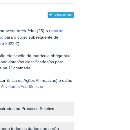
Compartilhar
cou nesta terça-feira (25) o
Edital de
para o curso subsequente de
vo
re 2022.2).
o efetivação da matrícula obrigatória
andidatos/as classificados/as para
s na 1ª chamada.
corrência ou Ações Afirmativas) e os/as
 Atividades Acadêmicas
strados no Processo Seletivo;
ntando todos os dados que serão