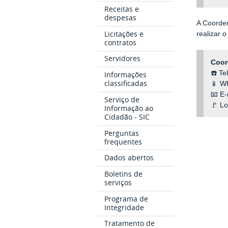
Receitas e
despesas
A Coorden
Licitações e
realizar 
contratos
Servidores
Coor
☎️ Te
Informações
classificadas
📱 W
📧 E-
Serviço de
🚩 Lo
Informação ao
Cidadão - SIC
Perguntas
frequentes
Dados abertos
Boletins de
serviços
Programa de
Integridade
Tratamento de