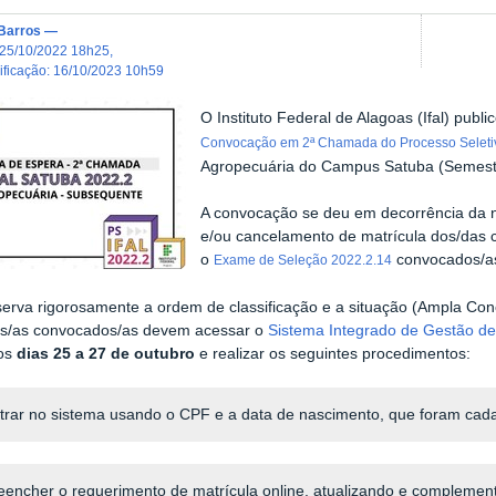
Barros
—
25/10/2022 18h25
,
dificação
:
16/10/2023 10h59
O Instituto Federal de Alagoas (Ifal) publi
Convocação em 2ª Chamada do Processo Seleti
Agropecuária do Campus Satuba (Semest
A convocação se deu em decorrência da nã
e/ou cancelamento de matrícula dos/das c
o
convocados/a
Exame de Seleção 2022.2.14
bserva rigorosamente a ordem de classificação e a situação (Ampla Con
os/as convocados/as devem acessar o
Sistema Integrado de Gestão de
os
dias 25 a 27 de outubro
e realizar os seguintes procedimentos:
trar no sistema usando o CPF e a data de nascimento, que foram cada
eencher o requerimento de matrícula online, atualizando e compleme