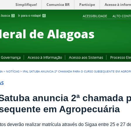
Simplifique!
Comunica BR
Participe
Acesso à infor
 a busca
3
Ir para o rodapé
4
ACESSIBILIDADE
ALTO CONT
deral de Alagoas
Governança
Acesso à Informação
Acesso aos Sistemas
Processo Ele
BA
>
NOTÍCIAS
>
IFAL SATUBA ANUNCIA 2ª CHAMADA PARA O CURSO SUBSEQUENTE EM AGROP
AS
l Satuba anuncia 2ª chamada 
sequente em Agropecuária
os deverão realizar matrícula através do Sigaa entre 25 e 27 d