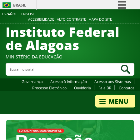
BRASIL
ESPAÑOL
ENGLISH
Simplifique!
ACESSIBILIDADE
ALTO CONTRASTE
MAPA DO SITE
Instituto Federal
Comunica BR
Participe
de Alagoas
Acesso à informação
Legislação
MINISTÉRIO DA EDUCAÇÃO
Buscar no portal
Canais
Bus
Governança
Acesso à Informação
Acesso aos Sistemas
Processo Eletrônico
Ouvidoria
Fala.BR
Contatos