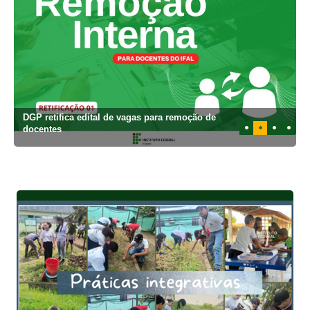
DGP retifica edital de vagas para remoção de
1
2
3
4
docentes