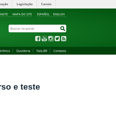
mação
Legislação
Canais
RASTE
MAPA DO SITE
ESPAÑOL
ENGLISH
Buscar no portal
Buscar no portal
Facebook
YouTube
Instagram
Twitter
RSS
trônico
Ouvidoria
Fala.BR
Contatos
rso e teste