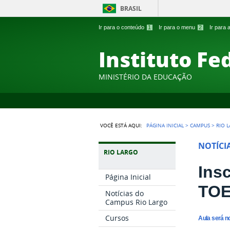
BRASIL
Ir para o conteúdo
1
Ir para o menu
2
Ir para
Instituto Fe
MINISTÉRIO DA EDUCAÇÃO
VOCÊ ESTÁ AQUI:
PÁGINA INICIAL
>
CAMPUS
>
RIO 
NOTÍCI
RIO LARGO
Ins
Página Inicial
TOE
Notícias do
Campus Rio Largo
Cursos
Aula será no