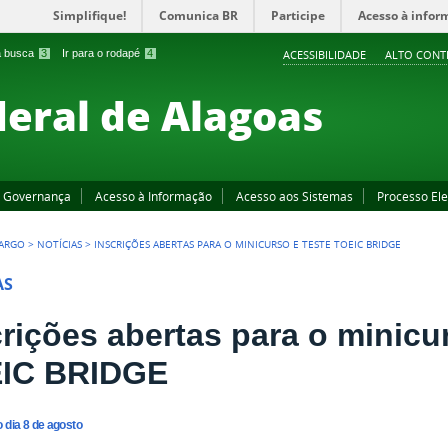
Simplifique!
Comunica BR
Participe
Acesso à infor
 a busca
3
Ir para o rodapé
4
ACESSIBILIDADE
ALTO CONT
deral de Alagoas
Governança
Acesso à Informação
Acesso aos Sistemas
Processo Ele
LARGO
>
NOTÍCIAS
>
INSCRIÇÕES ABERTAS PARA O MINICURSO E TESTE TOEIC BRIDGE
AS
crições abertas para o minicu
IC BRIDGE
 dia 8 de agosto