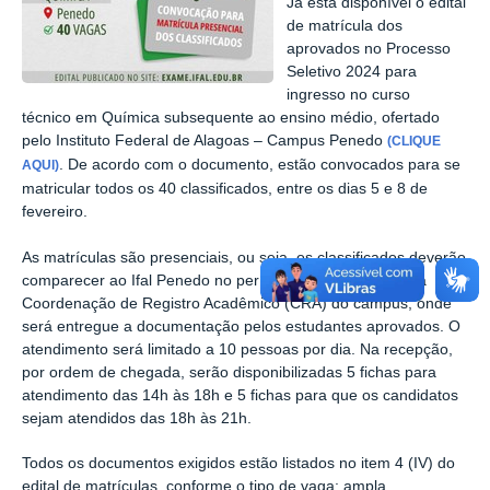
Já está disponível o edital
de matrícula dos
aprovados no Processo
Seletivo 2024 para
ingresso no curso
técnico em Química subsequente ao ensino médio, ofertado
pelo Instituto Federal de Alagoas – Campus Penedo
(CLIQUE
. De acordo com o documento, estão convocados para se
AQUI)
matricular todos os 40 classificados, entre os dias 5 e 8 de
fevereiro.
As matrículas são presenciais, ou seja, os classificados deverão
comparecer ao Ifal Penedo no período acima e dirigir-se à
Coordenação de Registro Acadêmico (CRA) do campus, onde
será entregue a documentação pelos estudantes aprovados. O
atendimento será limitado a 10 pessoas por dia. Na recepção,
por ordem de chegada, serão disponibilizadas 5 fichas para
atendimento das 14h às 18h e 5 fichas para que os candidatos
sejam atendidos das 18h às 21h.
Todos os documentos exigidos estão listados no item 4 (IV) do
edital de matrículas, conforme o tipo de vaga: ampla