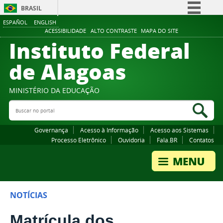
BRASIL
ESPAÑOL
ENGLISH
Simplifique!
ACESSIBILIDADE
ALTO CONTRASTE
MAPA DO SITE
Instituto Federal
Comunica BR
Participe
de Alagoas
Acesso à informação
Legislação
MINISTÉRIO DA EDUCAÇÃO
Buscar no portal
Canais
Bus
Governança
Acesso à Informação
Acesso aos Sistemas
Processo Eletrônico
Ouvidoria
Fala.BR
Contatos
NOTÍCIAS
Matrícula dos