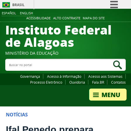
BRASIL
ESPAÑOL
ENGLISH
Simplifique!
ACESSIBILIDADE
ALTO CONTRASTE
MAPA DO SITE
Instituto Federal
Comunica BR
Participe
de Alagoas
Acesso à informação
Legislação
MINISTÉRIO DA EDUCAÇÃO
Buscar no portal
Canais
Bus
Governança
Acesso à Informação
Acesso aos Sistemas
Processo Eletrônico
Ouvidoria
Fala.BR
Contatos
NOTÍCIAS
Ifal Penedo prepara