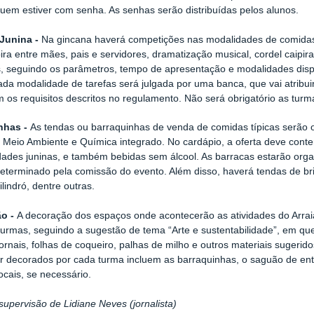
em estiver com senha. As senhas serão distribuídas pelos alunos.
Junina -
Na gincana haverá competições nas modalidades de comidas tí
pira entre mães, pais e servidores, dramatização musical, cordel caipir
, seguindo os parâmetros, tempo de apresentação e modalidades dis
ada modalidade de tarefas será julgada por uma banca, que vai atribu
 os requisitos descritos no regulamento. Não será obrigatório as turm
nhas -
As tendas ou barraquinhas de venda de comidas típicas serão 
e Meio Ambiente e Química
integrado
. N
o
cardápio,
a oferta
deve contem
idades juninas, e também bebidas sem álcool. As barra
cas estarão org
determinado pela comissão do evento. Além disso, haverá
tendas
de br
ilindró, dentre outras.
ão -
A decoração dos espaços onde acontecerão as atividades do Arra
turmas, seguindo a sugestão de tema “Arte e sustentabilidade”, em que
 jornais, folhas de coqueiro, palhas de milho e
outros
materiais
sugerid
r decorados por cada turma
incluem
as barraquinhas, o saguão de ent
locais, se necessário.
 supervisão de Lidiane Neves (jornalista)