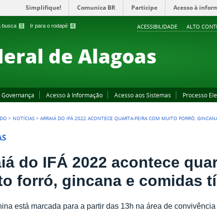
Simplifique!
Comunica BR
Participe
Acesso à infor
 a busca
3
Ir para o rodapé
4
ACESSIBILIDADE
ALTO CONT
deral de Alagoas
Governança
Acesso à Informação
Acesso aos Sistemas
Processo Ele
EDO
>
NOTÍCIAS
>
ARRAIÁ DO IFÁ 2022 ACONTECE QUARTA-FEIRA COM MUITO FORRÓ, GINCANA
AS
aiá do IFÁ 2022 acontece quar
to forró, gincana e comidas t
nina está marcada para a partir das 13h na área de convivên