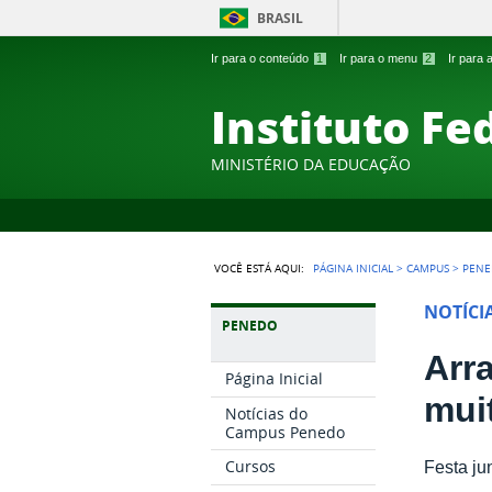
BRASIL
Ir para o conteúdo
1
Ir para o menu
2
Ir para
Instituto Fe
MINISTÉRIO DA EDUCAÇÃO
VOCÊ ESTÁ AQUI:
PÁGINA INICIAL
>
CAMPUS
>
PEN
NOTÍCI
PENEDO
Arr
Página Inicial
mui
Notícias do
Campus Penedo
Cursos
Festa ju