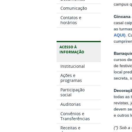
campus qu
Comunicação
Gincana 
Contatos e
horários
casal cai
as turmas
AQUI)
. C
cumprirem
ACESSO À
INFORMAÇÃO
Barraqui
cursos d
Institucional
de festiv
local pre
Ações e
secreta, x
programas
Participação
Decoraç
social
todas as 
revistas,
Auditorias
devem se
Convênios e
e outros 
Transferências
Receitas e
(*) Sob a