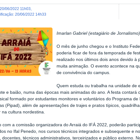
20/06/2022 11h03
,
dificação
:
20/06/2022 14h33
Imarlan Gabriel (estagiário de Jornalismo)
O mês de junho chegou
e
o Instituto Fede
poderia ficar de fora da temporada de fes
realizado nos últimos dois anos devido 
muita animação. O evento
acontece na qua
de convivência do campus.
Quem estuda ou trabalha na unidade de e
te e baião, numa das épocas mais animadas do ano. A festa contará 
ical formado por estudantes monitores e voluntários do Programa de In
as (Pipad), além de apresentações de trajes e pratos típicos, quadrilh
 na cultura nordestina.
o com a comissão organizadora do Arraiá
do
IFÁ
2022
, poderão partici
ados no
Ifal
Penedo, nos cursos
técnicos integrados e subsequente e no
, docentes, técnicos administrativos,
terceirizados
e público externo. N