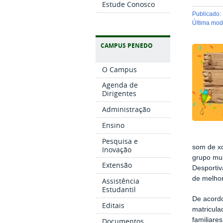
Estude Conosco
publicado
:
última mo
CAMPUS PENEDO
O Campus
Agenda de
Dirigentes
Administração
Ensino
Pesquisa e
som de xo
Inovação
grupo mus
Extensão
Desportiv
de melhor
Assistência
Estudantil
De acord
Editais
matricul
familiares
Documentos