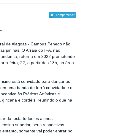
Compartilhar
*
ral de Alagoas -
Campus Penedo não
tas juninas. O Arraiá
do
IFÁ
,
não
à pandemia, retorna em 2022 prometendo
rta-feira, 22,
a partir das
13h, na área
nsino está convidado para dançar ao
com uma banda de forró convidada e o
centivo às Práticas Artísticas e
a, gincana e cordéis, reunindo o que há
par da fest
a
todos os alunos
 ensino superior
,
seus respectivos
o entanto, somente vai poder entrar no