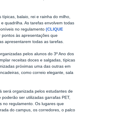
picas, balaio, rei e rainha do milho,
a e quadrilha. As tarefas envolvem todas
poníveis no regulamento
(CLIQUE
ir pontos às apresentações que
as apresentarem todas as tarefas.
organizadas pelos alunos do 3º Ano dos
plar receitas doces e salgadas, típicas
anizadas
próximas uma das outras
em
incadeiras, como correio elegante, sala
iá será organizada pelos
estudantes
de
 poderão ser utilizadas garrafas
PET
,
os
no regulamento. Os lugares que
rada do campus, os corredores, o palco