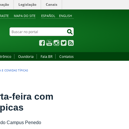
mação
Legislação
Canais
RASTE
MAPA DO SITE
ESPAÑOL
ENGLISH
Buscar no portal
Buscar no portal
Facebook
YouTube
Instagram
Twitter
RSS
trônico
Ouvidoria
Fala.BR
Contatos
 E COMIDAS TÍPICAS
ta-feira com
ípicas
cia do Campus Penedo