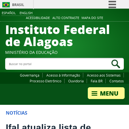
BRASIL
ESPAÑOL
ENGLISH
Simplifique!
ACESSIBILIDADE
ALTO CONTRASTE
MAPA DO SITE
Instituto Federal
Comunica BR
Participe
de Alagoas
Acesso à informação
Legislação
MINISTÉRIO DA EDUCAÇÃO
Buscar no portal
Canais
Bus
Governança
Acesso à Informação
Acesso aos Sistemas
Processo Eletrônico
Ouvidoria
Fala.BR
Contatos
NOTÍCIAS
Ifal atualiza lista de