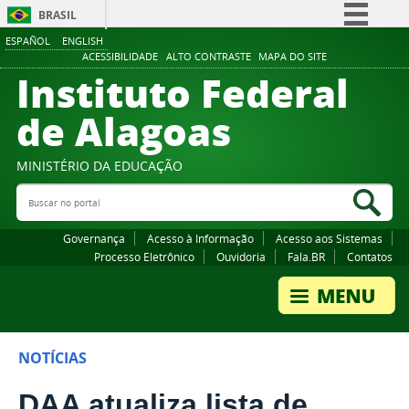
BRASIL
ESPAÑOL
ENGLISH
Simplifique!
ACESSIBILIDADE
ALTO CONTRASTE
MAPA DO SITE
Instituto Federal
Comunica BR
Participe
de Alagoas
Acesso à informação
Legislação
MINISTÉRIO DA EDUCAÇÃO
Buscar no portal
Canais
Bus
Governança
Acesso à Informação
Acesso aos Sistemas
Processo Eletrônico
Ouvidoria
Fala.BR
Contatos
NOTÍCIAS
DAA atualiza lista de