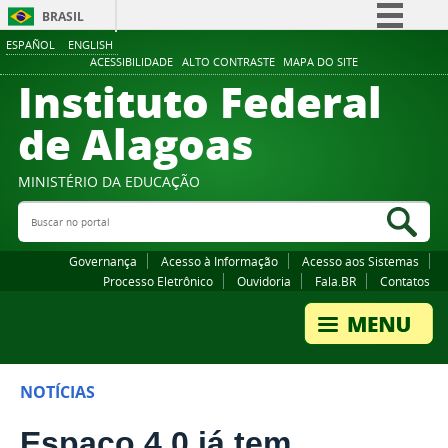
BRASIL
ESPAÑOL
ENGLISH
Simplifique!
ACESSIBILIDADE
ALTO CONTRASTE
MAPA DO SITE
Instituto Federal
Comunica BR
Participe
de Alagoas
Acesso à informação
Legislação
MINISTÉRIO DA EDUCAÇÃO
Buscar no portal
Canais
Bus
Governança
Acesso à Informação
Acesso aos Sistemas
Processo Eletrônico
Ouvidoria
Fala.BR
Contatos
NOTÍCIAS
Espaço 4.0 já tem