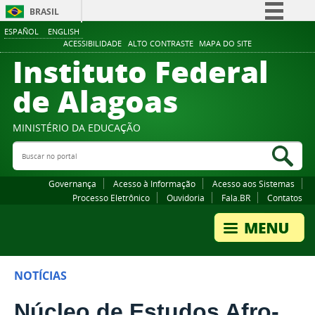
BRASIL
ESPAÑOL
ENGLISH
Simplifique!
ACESSIBILIDADE
ALTO CONTRASTE
MAPA DO SITE
Instituto Federal
Comunica BR
Participe
de Alagoas
Acesso à informação
Legislação
MINISTÉRIO DA EDUCAÇÃO
Buscar no portal
Canais
Bus
Governança
Acesso à Informação
Acesso aos Sistemas
Processo Eletrônico
Ouvidoria
Fala.BR
Contatos
NOTÍCIAS
Núcleo de Estudos Afro-