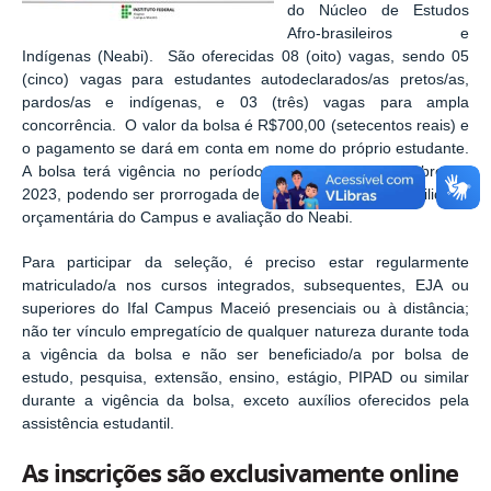
do Núcleo de Estudos
Afro-brasileiros e
Indígenas (Neabi). São oferecidas 08 (oito) vagas, sendo 05
(cinco) vagas para estudantes autodeclarados/as pretos/as,
pardos/as e indígenas, e 03 (três) vagas para ampla
concorrência. O valor da bolsa é R$700,00 (setecentos reais) e
o pagamento se dará em conta em nome do próprio estudante.
A bolsa terá vigência no período de outubro a dezembro de
2023, podendo ser prorrogada de acordo com a disponibilidade
orçamentária do Campus e avaliação do Neabi.
Para participar da seleção, é preciso estar regularmente
matriculado/a nos cursos integrados, subsequentes, EJA ou
superiores do Ifal Campus Maceió presenciais ou à distância;
não ter vínculo empregatício de qualquer natureza durante toda
a vigência da bolsa e não ser beneficiado/a por bolsa de
estudo, pesquisa, extensão, ensino, estágio, PIPAD ou similar
durante a vigência da bolsa, exceto auxílios oferecidos pela
assistência estudantil.
As inscrições são exclusivamente online