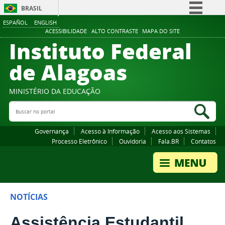
BRASIL
ESPAÑOL
ENGLISH
Simplifique!
ACESSIBILIDADE
ALTO CONTRASTE
MAPA DO SITE
Instituto Federal
Comunica BR
Participe
de Alagoas
Acesso à informação
Legislação
MINISTÉRIO DA EDUCAÇÃO
Buscar no portal
Canais
Bus
Governança
Acesso à Informação
Acesso aos Sistemas
Processo Eletrônico
Ouvidoria
Fala.BR
Contatos
NOTÍCIAS
Assistência Estudantil