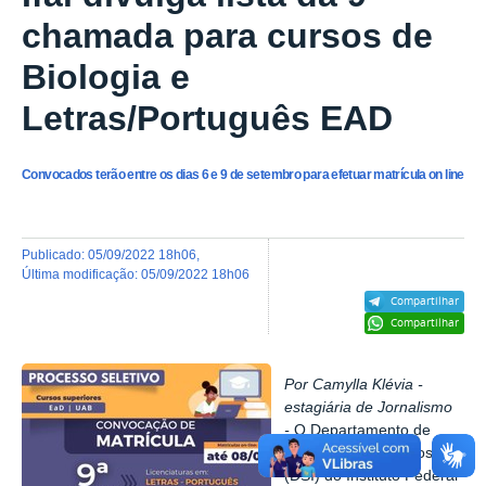
chamada para cursos de
Biologia e
Letras/Português EAD
Convocados terão entre os dias 6 e 9 de setembro para efetuar matrícula on line
publicado
:
05/09/2022 18h06
,
última modificação
:
05/09/2022 18h06
Compartilhar
Compartilhar
Por Camylla Klévia -
estagiária de Jornalismo
-
O Departamento de
Seleção de Ingressos
(DSI) do Instituto Federal