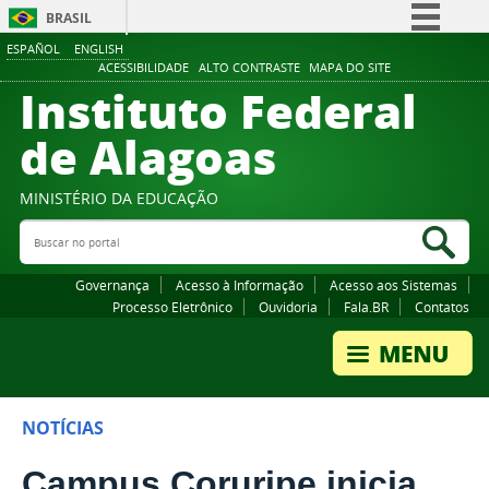
BRASIL
ESPAÑOL
ENGLISH
Simplifique!
ACESSIBILIDADE
ALTO CONTRASTE
MAPA DO SITE
Instituto Federal
Comunica BR
Participe
de Alagoas
Acesso à informação
Legislação
MINISTÉRIO DA EDUCAÇÃO
Buscar no portal
Canais
Bus
Governança
Acesso à Informação
Acesso aos Sistemas
Processo Eletrônico
Ouvidoria
Fala.BR
Contatos
NOTÍCIAS
Campus Coruripe inicia