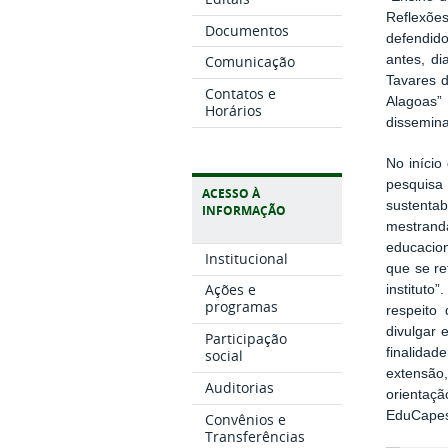
Reflexões
Documentos
defendido
antes, d
Comunicação
Tavares d
Contatos e
Alagoas” 
Horários
dissemina
No início
pesquisa
ACESSO À
sustentab
INFORMAÇÃO
mestrand
educacion
Institucional
que se re
Ações e
instituto
programas
respeito
divulgar 
Participação
finalidad
social
extensão,
Auditorias
orientaç
EduCape
Convênios e
Transferências