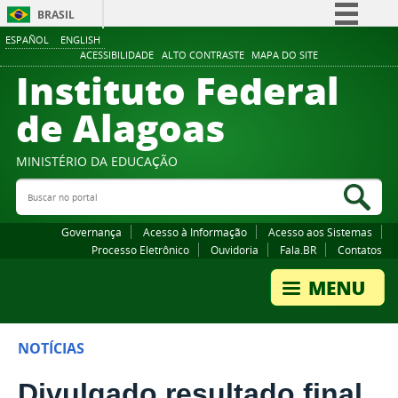
BRASIL
ESPAÑOL
ENGLISH
Simplifique!
ACESSIBILIDADE
ALTO CONTRASTE
MAPA DO SITE
Instituto Federal
Comunica BR
Participe
de Alagoas
Acesso à informação
Legislação
MINISTÉRIO DA EDUCAÇÃO
Buscar no portal
Canais
Bus
Governança
Acesso à Informação
Acesso aos Sistemas
Processo Eletrônico
Ouvidoria
Fala.BR
Contatos
NOTÍCIAS
Divulgado resultado final