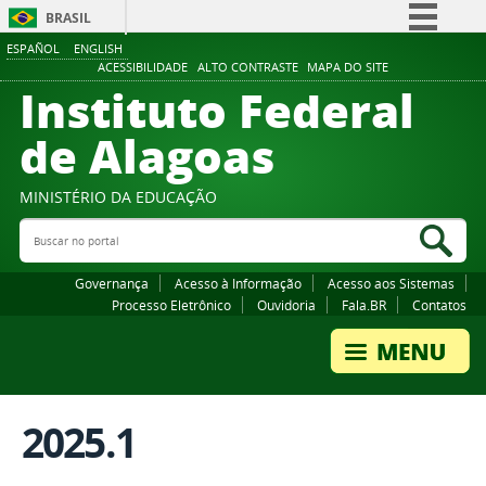
BRASIL
ESPAÑOL
ENGLISH
Simplifique!
ACESSIBILIDADE
ALTO CONTRASTE
MAPA DO SITE
Instituto Federal
Comunica BR
Participe
de Alagoas
Acesso à informação
Legislação
MINISTÉRIO DA EDUCAÇÃO
Buscar no portal
Canais
Bus
Governança
Acesso à Informação
Acesso aos Sistemas
Processo Eletrônico
Ouvidoria
Fala.BR
Contatos
2025.1