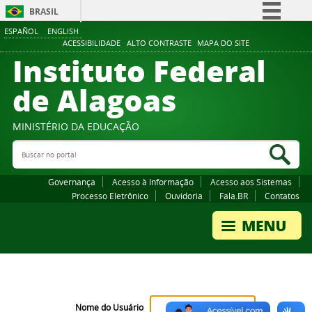
BRASIL
ESPAÑOL
ENGLISH
Simplifique!
ACESSIBILIDADE
ALTO CONTRASTE
MAPA DO SITE
Instituto Federal
Comunica BR
Participe
de Alagoas
Acesso à informação
Legislação
MINISTÉRIO DA EDUCAÇÃO
Buscar no portal
Canais
Bus
Governança
Acesso à Informação
Acesso aos Sistemas
Processo Eletrônico
Ouvidoria
Fala.BR
Contatos
Nome do Usuário