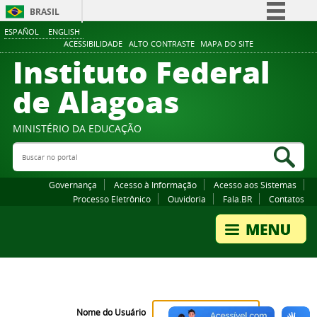
BRASIL
ESPAÑOL
ENGLISH
Simplifique!
ACESSIBILIDADE
ALTO CONTRASTE
MAPA DO SITE
Instituto Federal
Comunica BR
Participe
de Alagoas
Acesso à informação
Legislação
MINISTÉRIO DA EDUCAÇÃO
Buscar no portal
Canais
Bus
Governança
Acesso à Informação
Acesso aos Sistemas
Processo Eletrônico
Ouvidoria
Fala.BR
Contatos
Nome do Usuário