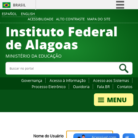
BRASIL
ESPAÑOL
ENGLISH
Simplifique!
ACESSIBILIDADE
ALTO CONTRASTE
MAPA DO SITE
Instituto Federal
Comunica BR
Participe
de Alagoas
Acesso à informação
Legislação
MINISTÉRIO DA EDUCAÇÃO
Buscar no portal
Canais
Bus
Governança
Acesso à Informação
Acesso aos Sistemas
Processo Eletrônico
Ouvidoria
Fala.BR
Contatos
Nome do Usuário