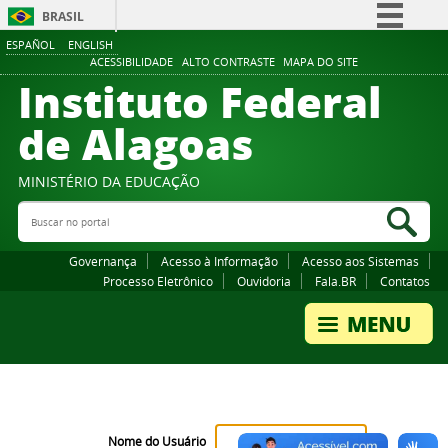
BRASIL
ESPAÑOL
ENGLISH
Simplifique!
ACESSIBILIDADE
ALTO CONTRASTE
MAPA DO SITE
Instituto Federal
Comunica BR
Participe
de Alagoas
Acesso à informação
Legislação
MINISTÉRIO DA EDUCAÇÃO
Buscar no portal
Canais
Bus
Governança
Acesso à Informação
Acesso aos Sistemas
Processo Eletrônico
Ouvidoria
Fala.BR
Contatos
Nome do Usuário