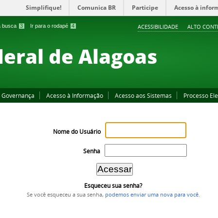
Simplifique!
Comunica BR
Participe
Acesso à infor
 a busca
3
Ir para o rodapé
4
ACESSIBILIDADE
ALTO CONT
deral de Alagoas
Governança
Acesso à Informação
Acesso aos Sistemas
Processo Ele
Nome do Usuário
Senha
Esqueceu sua senha?
Se você esqueceu a sua senha,
podemos enviar uma nova para você
.