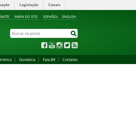
mação
Legislação
Canais
RASTE
MAPA DO SITE
ESPAÑOL
ENGLISH
Buscar no portal
Buscar no portal
Facebook
YouTube
Instagram
Twitter
RSS
trônico
Ouvidoria
Fala.BR
Contatos