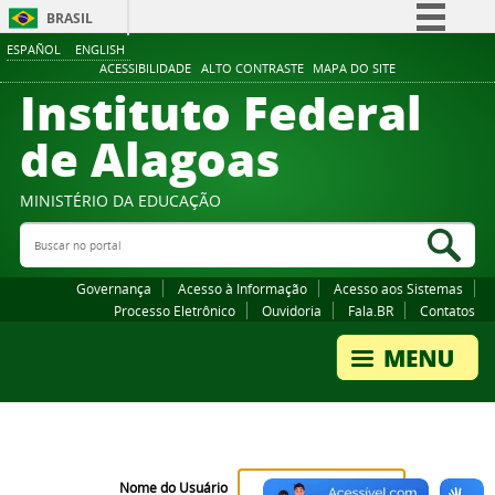
BRASIL
ESPAÑOL
ENGLISH
Simplifique!
ACESSIBILIDADE
ALTO CONTRASTE
MAPA DO SITE
Instituto Federal
Comunica BR
Participe
de Alagoas
Acesso à informação
Legislação
MINISTÉRIO DA EDUCAÇÃO
Buscar no portal
Canais
Bus
Governança
Acesso à Informação
Acesso aos Sistemas
Processo Eletrônico
Ouvidoria
Fala.BR
Contatos
Nome do Usuário