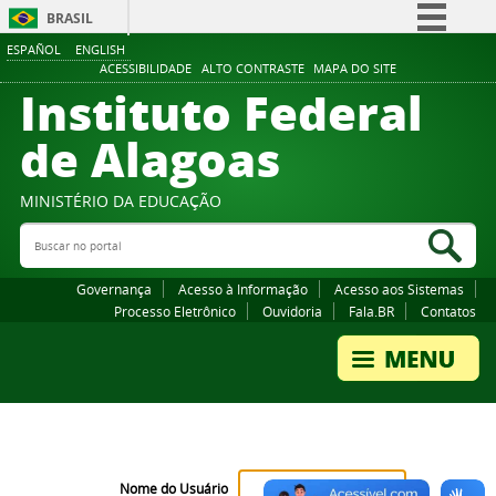
BRASIL
ESPAÑOL
ENGLISH
Simplifique!
ACESSIBILIDADE
ALTO CONTRASTE
MAPA DO SITE
Instituto Federal
Comunica BR
Participe
de Alagoas
Acesso à informação
Legislação
MINISTÉRIO DA EDUCAÇÃO
Buscar no portal
Canais
Bus
Governança
Acesso à Informação
Acesso aos Sistemas
Processo Eletrônico
Ouvidoria
Fala.BR
Contatos
Nome do Usuário