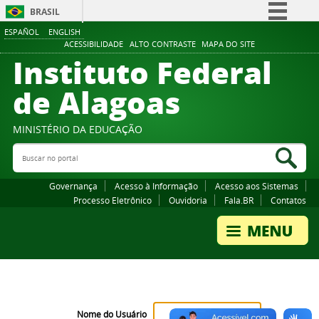
BRASIL
ESPAÑOL
ENGLISH
Simplifique!
ACESSIBILIDADE
ALTO CONTRASTE
MAPA DO SITE
Instituto Federal
Comunica BR
Participe
de Alagoas
Acesso à informação
Legislação
MINISTÉRIO DA EDUCAÇÃO
Buscar no portal
Canais
Bus
Governança
Acesso à Informação
Acesso aos Sistemas
Processo Eletrônico
Ouvidoria
Fala.BR
Contatos
Nome do Usuário