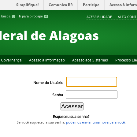
Simplifique!
Comunica BR
Participe
Acesso à infor
 a busca
3
Ir para o rodapé
4
ACESSIBILIDADE
ALTO CONT
deral de Alagoas
Governança
Acesso à Informação
Acesso aos Sistemas
Processo Ele
Nome do Usuário
Senha
Esqueceu sua senha?
Se você esqueceu a sua senha,
podemos enviar uma nova para você
.