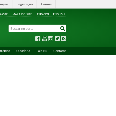
mação
Legislação
Canais
RASTE
MAPA DO SITE
ESPAÑOL
ENGLISH
Buscar no portal
Buscar no portal
Facebook
YouTube
Instagram
Twitter
RSS
trônico
Ouvidoria
Fala.BR
Contatos