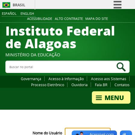
BRASIL
ESPAÑOL
ENGLISH
Simplifique!
ACESSIBILIDADE
ALTO CONTRASTE
MAPA DO SITE
Instituto Federal
Comunica BR
Participe
de Alagoas
Acesso à informação
Legislação
MINISTÉRIO DA EDUCAÇÃO
Buscar no portal
Canais
Bus
Governança
Acesso à Informação
Acesso aos Sistemas
Processo Eletrônico
Ouvidoria
Fala.BR
Contatos
Nome do Usuário