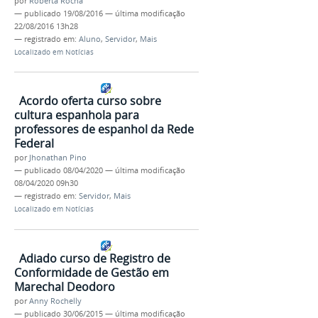
por
Roberta Rocha
—
publicado
19/08/2016
—
última modificação
22/08/2016 13h28
— registrado em:
Aluno
,
Servidor
,
Mais
Localizado em
Notícias
Acordo oferta curso sobre
cultura espanhola para
professores de espanhol da Rede
Federal
por
Jhonathan Pino
—
publicado
08/04/2020
—
última modificação
08/04/2020 09h30
— registrado em:
Servidor
,
Mais
Localizado em
Notícias
Adiado curso de Registro de
Conformidade de Gestão em
Marechal Deodoro
por
Anny Rochelly
—
publicado
30/06/2015
—
última modificação