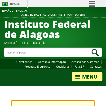
BRASIL
ESPAÑOL
ENGLISH
Simplifique!
ACESSIBILIDADE
ALTO CONTRASTE
MAPA DO SITE
Instituto Federal
Comunica BR
Participe
de Alagoas
Acesso à informação
Legislação
MINISTÉRIO DA EDUCAÇÃO
Buscar no portal
Canais
Bus
Governança
Acesso à Informação
Acesso aos Sistemas
Processo Eletrônico
Ouvidoria
Fala.BR
Contatos