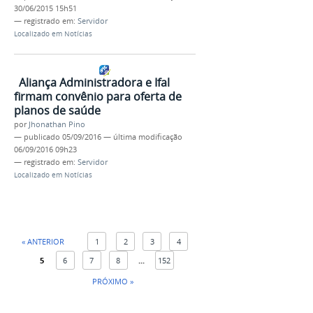
30/06/2015 15h51
— registrado em:
Servidor
Localizado em
Notícias
Aliança Administradora e Ifal
firmam convênio para oferta de
planos de saúde
por
Jhonathan Pino
—
publicado
05/09/2016
—
última modificação
06/09/2016 09h23
— registrado em:
Servidor
Localizado em
Notícias
« ANTERIOR
1
2
3
4
5
6
7
8
...
152
PRÓXIMO »