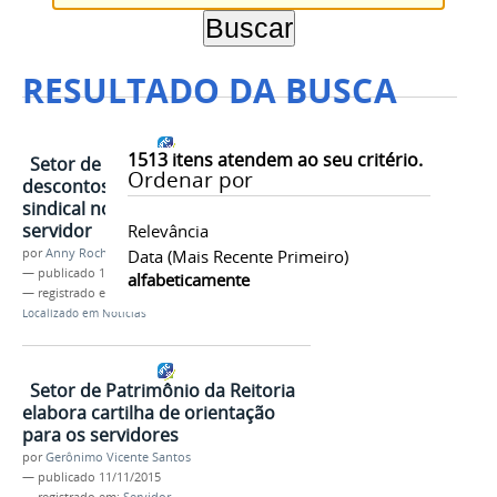
RESULTADO DA BUSCA
1513
itens atendem ao seu critério.
Setor de Pagamento esclarece
Ordenar por
descontos da mensalidade
sindical no contracheque do
servidor
Relevância
por
Anny Rochelly
Data (mais Recente Primeiro)
—
publicado
18/05/2016
alfabeticamente
— registrado em:
Servidor
Localizado em
Notícias
Setor de Patrimônio da Reitoria
elabora cartilha de orientação
para os servidores
por
Gerônimo Vicente Santos
—
publicado
11/11/2015