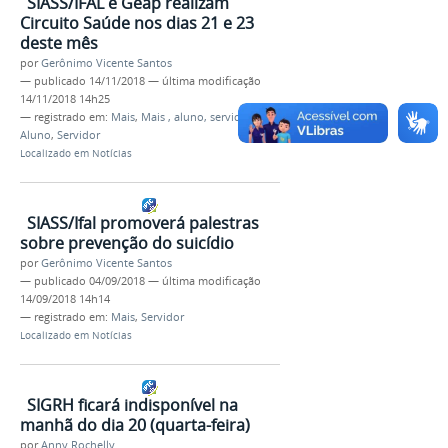
SIASS/IFAL e Geap realizam
Circuito Saúde nos dias 21 e 23
deste mês
por
Gerônimo Vicente Santos
—
publicado
14/11/2018
—
última modificação
14/11/2018 14h25
— registrado em:
Mais
,
Mais , aluno, servidor
,
,
Aluno
,
Servidor
Localizado em
Notícias
SIASS/Ifal promoverá palestras
sobre prevenção do suicídio
por
Gerônimo Vicente Santos
—
publicado
04/09/2018
—
última modificação
14/09/2018 14h14
— registrado em:
Mais
,
Servidor
Localizado em
Notícias
SIGRH ficará indisponível na
manhã do dia 20 (quarta-feira)
por
Anny Rochelly