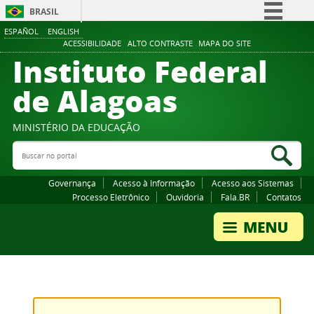
BRASIL
ESPAÑOL
ENGLISH
Simplifique!
ACESSIBILIDADE
ALTO CONTRASTE
MAPA DO SITE
Instituto Federal
Comunica BR
Participe
de Alagoas
Acesso à informação
Legislação
MINISTÉRIO DA EDUCAÇÃO
Buscar no portal
Canais
Bus
Governança
Acesso à Informação
Acesso aos Sistemas
Processo Eletrônico
Ouvidoria
Fala.BR
Contatos