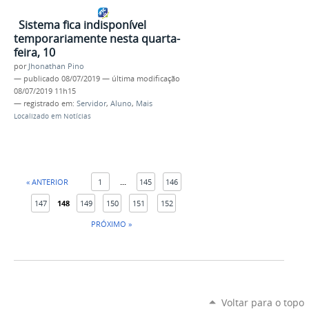
Sistema fica indisponível
temporariamente nesta quarta-
feira, 10
por
Jhonathan Pino
—
publicado
08/07/2019
—
última modificação
08/07/2019 11h15
— registrado em:
Servidor
,
Aluno
,
Mais
Localizado em
Notícias
« ANTERIOR
1
...
145
146
147
148
149
150
151
152
PRÓXIMO »
Voltar para o topo