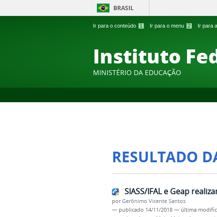
BRASIL
Ir para o conteúdo
1
Ir para o menu
2
Ir para
Instituto Fe
MINISTÉRIO DA EDUCAÇÃO
RESULTADO D
SIASS/IFAL e Geap realiz
por
Gerônimo Vicente Santos
—
publicado
14/11/2018
—
última modifi