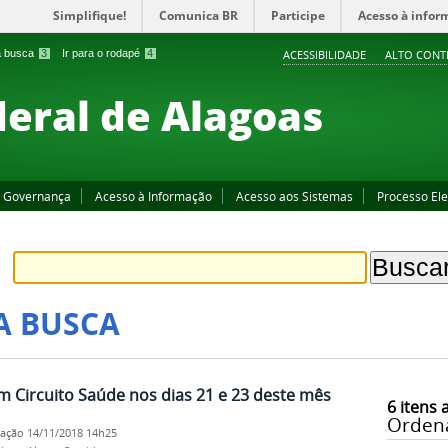
Simplifique!
Comunica BR
Participe
Acesso à infor
 a busca
3
Ir para o rodapé
4
ACESSIBILIDADE
ALTO CONT
deral de Alagoas
Governança
Acesso à Informação
Acesso aos Sistemas
Processo Ele
A BUSCA
am Circuito Saúde nos dias 21 e 23 deste mês
6
itens 
Orden
cação
14/11/2018 14h25