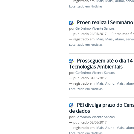
— registrado em:
Mais
,
Mais , aluno, servi
Localizado em
Notícias
Proen realiza I Seminári
por
Gerônimo Vicente Santos
—
publicado
24/05/2017
—
última modifi
— registrado em:
Mais
,
Mais , aluno, servi
Localizado em
Notícias
Prosseguem até o dia 14 
Tecnologias Ambientais
por
Gerônimo Vicente Santos
—
publicado
31/05/2017
— registrado em:
Mais
,
Aluno
,
Mais , alun
Localizado em
Notícias
PEI divulga prazo do Cens
de dados
por
Gerônimo Vicente Santos
—
publicado
08/06/2017
— registrado em:
Mais
,
Aluno
,
Mais , alun
Localizado em
Notícias