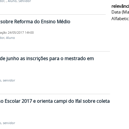
dor
,
,
Aluno
,
Servidor
relevânc
Data (ma
Alfabeti
o sobre Reforma do Ensino Médio
cação
24/05/2017 14h00
dor
,
Aluno
de junho as inscrições para o mestrado em
o, servidor
o Escolar 2017 e orienta campi do Ifal sobre coleta
o, servidor