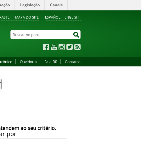
mação
Legislação
Canais
RASTE
MAPA DO SITE
ESPAÑOL
ENGLISH
Buscar no portal
Buscar no portal
Facebook
YouTube
Instagram
Twitter
RSS
trônico
Ouvidoria
Fala.BR
Contatos
atendem ao seu critério.
ar por