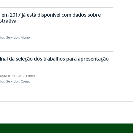
al em 2017 já está disponível com dados sobre
strativa
dor
,
Servidor, Aluno
final da seleção dos trabalhos para apresentação
cação
01/09/2017 17h09
dor
,
Servidor, Conac