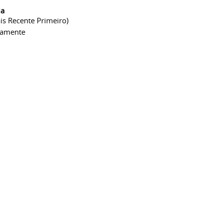
ia
is Recente Primeiro)
camente