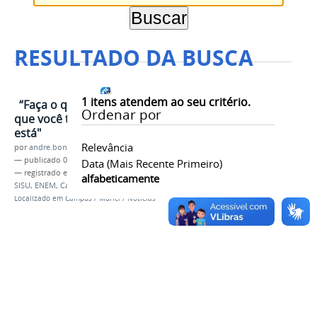
RESULTADO DA BUSCA
1
itens atendem ao seu critério.
“Faça o que você pode, com o
Ordenar por
que você tem, no lugar onde você
está"
Relevância
por
andre.bonfim
—
publicado
07/02/2019
Data (mais Recente Primeiro)
— registrado em:
IFAL Campus Murici
,
IFAL Murici
,
alfabeticamente
SISU
,
ENEM
,
Campus Murici
,
Aluno
Localizado em
Campus
/
Murici
/
Notícias