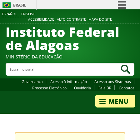
BRASIL
ESPAÑOL
ENGLISH
Simplifique!
ACESSIBILIDADE
ALTO CONTRASTE
MAPA DO SITE
Instituto Federal
Comunica BR
Participe
de Alagoas
Acesso à informação
Legislação
MINISTÉRIO DA EDUCAÇÃO
Buscar no portal
Canais
Bus
Governança
Acesso à Informação
Acesso aos Sistemas
Processo Eletrônico
Ouvidoria
Fala.BR
Contatos