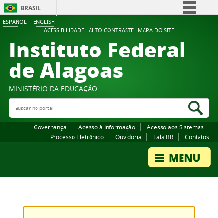
BRASIL
ESPAÑOL
ENGLISH
Simplifique!
ACESSIBILIDADE
ALTO CONTRASTE
MAPA DO SITE
Instituto Federal
Comunica BR
Participe
de Alagoas
Acesso à informação
Legislação
MINISTÉRIO DA EDUCAÇÃO
Buscar no portal
Canais
Bus
Governança
Acesso à Informação
Acesso aos Sistemas
Processo Eletrônico
Ouvidoria
Fala.BR
Contatos