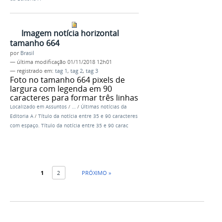
Imagem notícia horizontal
tamanho 664
por
Brasil
—
última modificação
01/11/2018 12h01
— registrado em:
tag 1
,
tag 2
,
tag 3
Foto no tamanho 664 pixels de
largura com legenda em 90
caracteres para formar três linhas
Localizado em
Assuntos
/
…
/
Últimas notícias da
Editoria A
/
Título da notícia entre 35 e 90 caracteres
com espaço. Título da notícia entre 35 e 90 carac
1
2
PRÓXIMO »