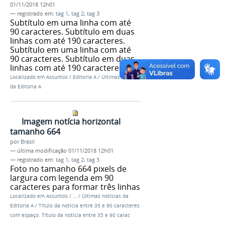
01/11/2018 12h01
— registrado em:
tag 1
,
tag 2
,
tag 3
Subtítulo em uma linha com até
90 caracteres. Subtítulo em duas
linhas com até 190 caracteres.
Subtítulo em uma linha com até
90 caracteres. Subtítulo em duas
linhas com até 190 caracteres
Localizado em
Assuntos
/
Editoria A
/
Últimas notícias
da Editoria A
Imagem notícia horizontal
tamanho 664
por
Brasil
—
última modificação
01/11/2018 12h01
— registrado em:
tag 1
,
tag 2
,
tag 3
Foto no tamanho 664 pixels de
largura com legenda em 90
caracteres para formar três linhas
Localizado em
Assuntos
/
…
/
Últimas notícias da
Editoria A
/
Título da notícia entre 35 e 90 caracteres
com espaço. Título da notícia entre 35 e 90 carac