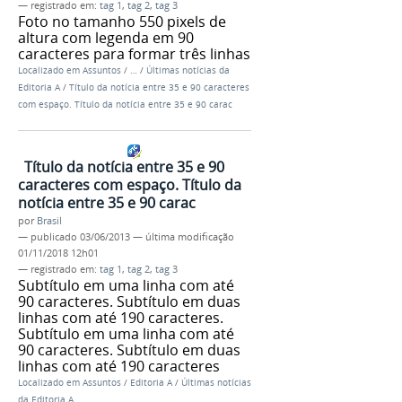
— registrado em:
tag 1
,
tag 2
,
tag 3
Foto no tamanho 550 pixels de
altura com legenda em 90
caracteres para formar três linhas
Localizado em
Assuntos
/
…
/
Últimas notícias da
Editoria A
/
Título da notícia entre 35 e 90 caracteres
com espaço. Título da notícia entre 35 e 90 carac
Título da notícia entre 35 e 90
caracteres com espaço. Título da
notícia entre 35 e 90 carac
por
Brasil
—
publicado
03/06/2013
—
última modificação
01/11/2018 12h01
— registrado em:
tag 1
,
tag 2
,
tag 3
Subtítulo em uma linha com até
90 caracteres. Subtítulo em duas
linhas com até 190 caracteres.
Subtítulo em uma linha com até
90 caracteres. Subtítulo em duas
linhas com até 190 caracteres
Localizado em
Assuntos
/
Editoria A
/
Últimas notícias
da Editoria A