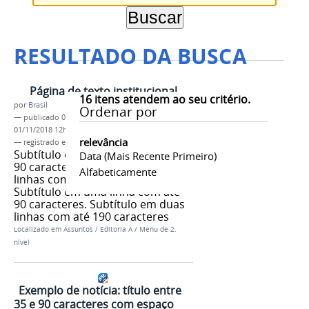
RESULTADO DA BUSCA
Página de texto institucional
16
itens atendem ao seu critério.
por
Brasil
Ordenar por
—
publicado
04/06/2013
—
última modificação
01/11/2018 12h01
relevância
— registrado em:
tag 1
,
tag 2
,
tag 3
Subtítulo em uma linha com até
Data (mais Recente Primeiro)
90 caracteres. Subtítulo em duas
Alfabeticamente
linhas com até 190 caracteres.
Subtítulo em uma linha com até
90 caracteres. Subtítulo em duas
linhas com até 190 caracteres
Localizado em
Assuntos
/
Editoria A
/
Menu de 2.
nível
Exemplo de notícia: título entre
35 e 90 caracteres com espaço