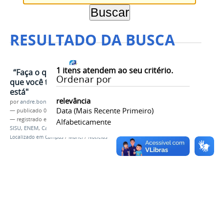
RESULTADO DA BUSCA
1
itens atendem ao seu critério.
“Faça o que você pode, com o
Ordenar por
que você tem, no lugar onde você
está"
relevância
por
andre.bonfim
Data (mais Recente Primeiro)
—
publicado
07/02/2019
— registrado em:
IFAL Campus Murici
,
IFAL Murici
,
Alfabeticamente
SISU
,
ENEM
,
Campus Murici
,
Aluno
Localizado em
Campus
/
Murici
/
Notícias