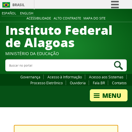
BRASIL
ESPAÑOL
ENGLISH
Simplifique!
ACESSIBILIDADE
ALTO CONTRASTE
MAPA DO SITE
Instituto Federal
Comunica BR
Participe
de Alagoas
Acesso à informação
Legislação
MINISTÉRIO DA EDUCAÇÃO
Buscar no portal
Canais
Bus
Governança
Acesso à Informação
Acesso aos Sistemas
Processo Eletrônico
Ouvidoria
Fala.BR
Contatos